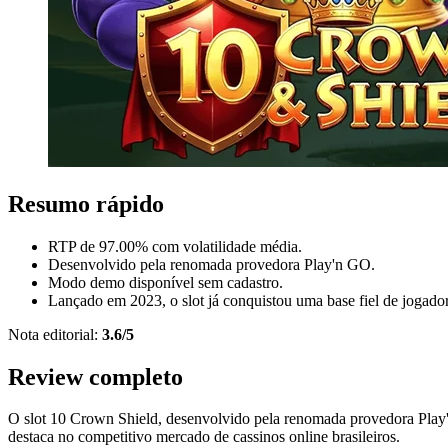
Resumo rápido
RTP de 97.00% com volatilidade média.
Desenvolvido pela renomada provedora Play'n GO.
Modo demo disponível sem cadastro.
Lançado em 2023, o slot já conquistou uma base fiel de jogador
Nota editorial:
3.6/5
Review completo
O slot 10 Crown Shield, desenvolvido pela renomada provedora Play'
destaca no competitivo mercado de cassinos online brasileiros.