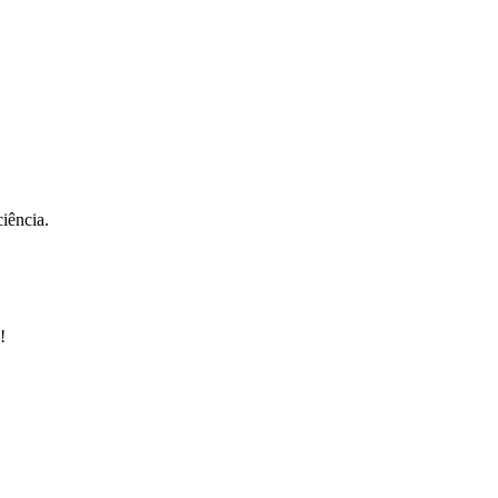
ciência.
!