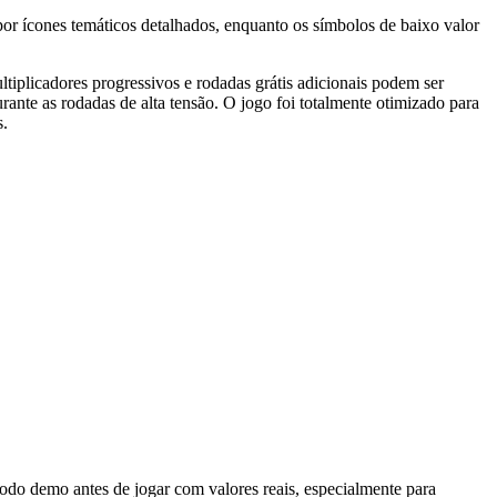
or ícones temáticos detalhados, enquanto os símbolos de baixo valor
tiplicadores progressivos e rodadas grátis adicionais podem ser
ante as rodadas de alta tensão. O jogo foi totalmente otimizado para
s.
odo demo antes de jogar com valores reais, especialmente para