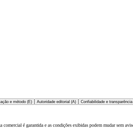
zação e método (E)
Autoridade editorial (A)
Confiabilidade e transparência
ta comercial é garantida e as condições exibidas podem mudar sem avis