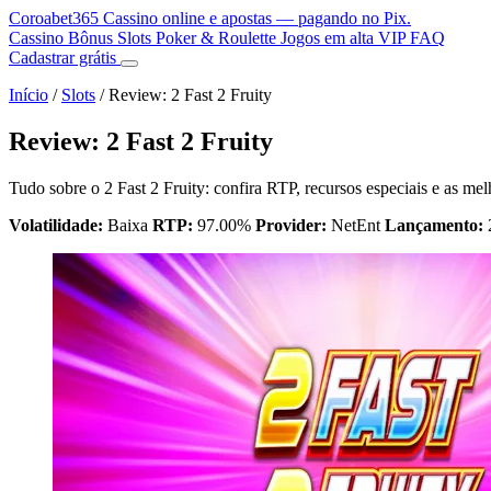
Coroabet365
Cassino online e apostas — pagando no Pix.
Cassino
Bônus
Slots
Poker & Roulette
Jogos em alta
VIP
FAQ
Cadastrar grátis
Início
/
Slots
/
Review: 2 Fast 2 Fruity
Review: 2 Fast 2 Fruity
Tudo sobre o 2 Fast 2 Fruity: confira RTP, recursos especiais e as mel
Volatilidade:
Baixa
RTP:
97.00%
Provider:
NetEnt
Lançamento: