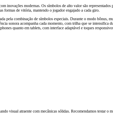
com inovações modernas. Os símbolos de alto valor são representados p
las formas de vitória, mantendo o jogador engajado a cada giro.
nada pela combinação de símbolos especiais. Durante o modo bônus, mul
ência sonora acompanha cada momento, com trilha que se intensifica dur
tphones quanto em tablets, com interface adaptável e toques responsivo
nando visual atraente com mecânicas sólidas. Recomendamos testar o m