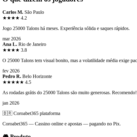
Carlos M.
São Paulo
★★★★
4.2
Jogo 25000 Talons há meses. Experiência sólida e saques rápidos.
mar 2026
Ana L.
Rio de Janeiro
★★★★
3.8
O 25000 Talons tem visual bonito, mas a volatilidade média exige pac
fev 2026
Pedro R.
Belo Horizonte
★★★★★
4.5
As rodadas grátis do 25000 Talons são muito generosas. Recomendo!
jan 2026
🇧🇷 Coroabet365 plataforma
Coroabet365 — Cassino online e apostas — pagando no Pix.
🎮
Produto