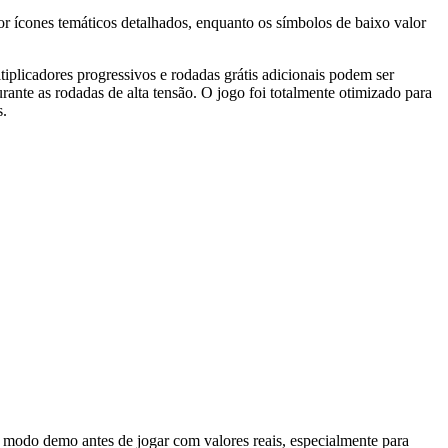
r ícones temáticos detalhados, enquanto os símbolos de baixo valor
plicadores progressivos e rodadas grátis adicionais podem ser
ante as rodadas de alta tensão. O jogo foi totalmente otimizado para
s.
modo demo antes de jogar com valores reais, especialmente para