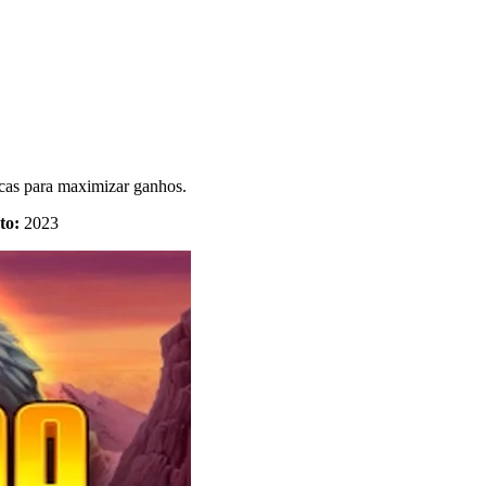
cas para maximizar ganhos.
to:
2023