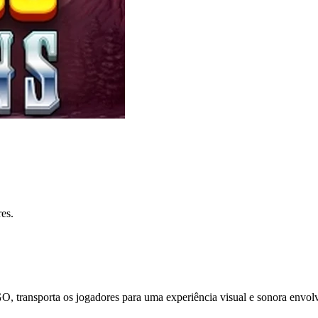
es.
O, transporta os jogadores para uma experiência visual e sonora envol