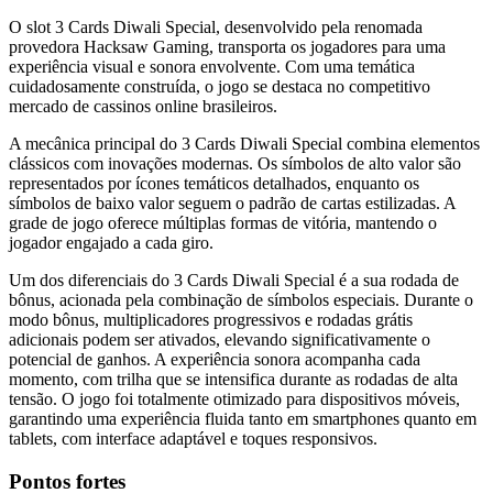
O slot 3 Cards Diwali Special, desenvolvido pela renomada
provedora Hacksaw Gaming, transporta os jogadores para uma
experiência visual e sonora envolvente. Com uma temática
cuidadosamente construída, o jogo se destaca no competitivo
mercado de cassinos online brasileiros.
A mecânica principal do 3 Cards Diwali Special combina elementos
clássicos com inovações modernas. Os símbolos de alto valor são
representados por ícones temáticos detalhados, enquanto os
símbolos de baixo valor seguem o padrão de cartas estilizadas. A
grade de jogo oferece múltiplas formas de vitória, mantendo o
jogador engajado a cada giro.
Um dos diferenciais do 3 Cards Diwali Special é a sua rodada de
bônus, acionada pela combinação de símbolos especiais. Durante o
modo bônus, multiplicadores progressivos e rodadas grátis
adicionais podem ser ativados, elevando significativamente o
potencial de ganhos. A experiência sonora acompanha cada
momento, com trilha que se intensifica durante as rodadas de alta
tensão. O jogo foi totalmente otimizado para dispositivos móveis,
garantindo uma experiência fluida tanto em smartphones quanto em
tablets, com interface adaptável e toques responsivos.
Pontos fortes