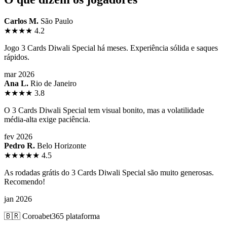
Carlos M.
São Paulo
★★★★
4.2
Jogo 3 Cards Diwali Special há meses. Experiência sólida e saques
rápidos.
mar 2026
Ana L.
Rio de Janeiro
★★★★
3.8
O 3 Cards Diwali Special tem visual bonito, mas a volatilidade
média-alta exige paciência.
fev 2026
Pedro R.
Belo Horizonte
★★★★★
4.5
As rodadas grátis do 3 Cards Diwali Special são muito generosas.
Recomendo!
jan 2026
🇧🇷 Coroabet365 plataforma