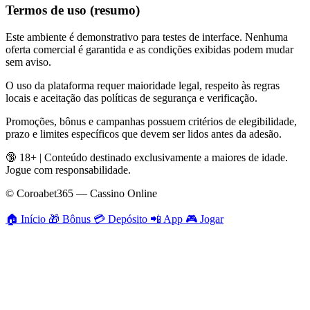
Termos de uso (resumo)
Este ambiente é demonstrativo para testes de interface. Nenhuma
oferta comercial é garantida e as condições exibidas podem mudar
sem aviso.
O uso da plataforma requer maioridade legal, respeito às regras
locais e aceitação das políticas de segurança e verificação.
Promoções, bônus e campanhas possuem critérios de elegibilidade,
prazo e limites específicos que devem ser lidos antes da adesão.
🔞 18+ | Conteúdo destinado exclusivamente a maiores de idade.
Jogue com responsabilidade.
© Coroabet365 — Cassino Online
🏠
Início
🎁
Bônus
💳
Depósito
📲
App
🎮
Jogar