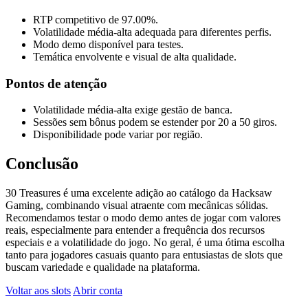
RTP competitivo de 97.00%.
Volatilidade média-alta adequada para diferentes perfis.
Modo demo disponível para testes.
Temática envolvente e visual de alta qualidade.
Pontos de atenção
Volatilidade média-alta exige gestão de banca.
Sessões sem bônus podem se estender por 20 a 50 giros.
Disponibilidade pode variar por região.
Conclusão
30 Treasures é uma excelente adição ao catálogo da Hacksaw
Gaming, combinando visual atraente com mecânicas sólidas.
Recomendamos testar o modo demo antes de jogar com valores
reais, especialmente para entender a frequência dos recursos
especiais e a volatilidade do jogo. No geral, é uma ótima escolha
tanto para jogadores casuais quanto para entusiastas de slots que
buscam variedade e qualidade na plataforma.
Voltar aos slots
Abrir conta