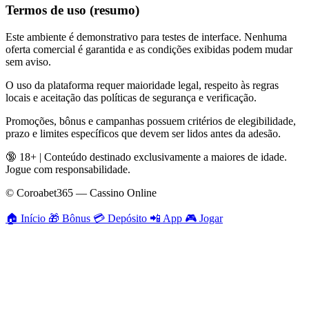
Termos de uso (resumo)
Este ambiente é demonstrativo para testes de interface. Nenhuma
oferta comercial é garantida e as condições exibidas podem mudar
sem aviso.
O uso da plataforma requer maioridade legal, respeito às regras
locais e aceitação das políticas de segurança e verificação.
Promoções, bônus e campanhas possuem critérios de elegibilidade,
prazo e limites específicos que devem ser lidos antes da adesão.
🔞 18+ | Conteúdo destinado exclusivamente a maiores de idade.
Jogue com responsabilidade.
© Coroabet365 — Cassino Online
🏠
Início
🎁
Bônus
💳
Depósito
📲
App
🎮
Jogar