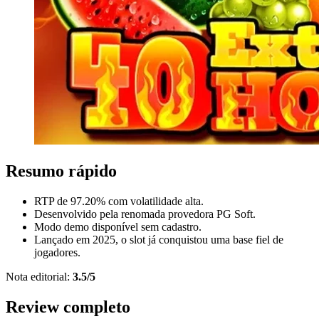
Resumo rápido
RTP de 97.20% com volatilidade alta.
Desenvolvido pela renomada provedora PG Soft.
Modo demo disponível sem cadastro.
Lançado em 2025, o slot já conquistou uma base fiel de
jogadores.
Nota editorial:
3.5/5
Review completo