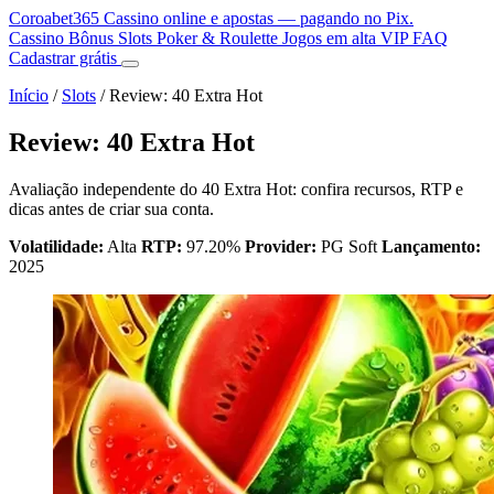
Coroabet365
Cassino online e apostas — pagando no Pix.
Cassino
Bônus
Slots
Poker & Roulette
Jogos em alta
VIP
FAQ
Cadastrar grátis
Início
/
Slots
/
Review: 40 Extra Hot
Review: 40 Extra Hot
Avaliação independente do 40 Extra Hot: confira recursos, RTP e
dicas antes de criar sua conta.
Volatilidade:
Alta
RTP:
97.20%
Provider:
PG Soft
Lançamento:
2025