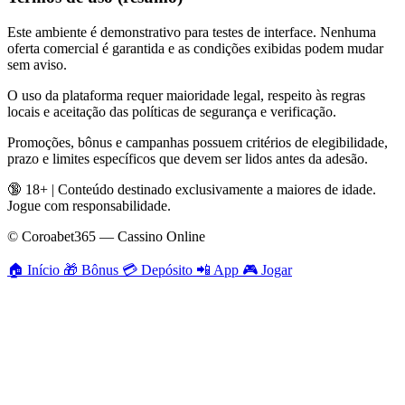
Este ambiente é demonstrativo para testes de interface. Nenhuma
oferta comercial é garantida e as condições exibidas podem mudar
sem aviso.
O uso da plataforma requer maioridade legal, respeito às regras
locais e aceitação das políticas de segurança e verificação.
Promoções, bônus e campanhas possuem critérios de elegibilidade,
prazo e limites específicos que devem ser lidos antes da adesão.
🔞 18+ | Conteúdo destinado exclusivamente a maiores de idade.
Jogue com responsabilidade.
© Coroabet365 — Cassino Online
🏠
Início
🎁
Bônus
💳
Depósito
📲
App
🎮
Jogar