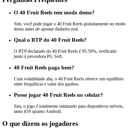
O 40 Fruit Reels tem modo demo?
Sim, você pode jogar o 40 Fruit Reels gratuitamente no modo
demo antes de apostar dinheiro real.
Qual o RTP do 40 Fruit Reels?
O RTP declarado do 40 Fruit Reels é 95.50%, verificado
junto à provedora PG Soft.
40 Fruit Reels paga bem?
Com volatilidade alta, o 40 Fruit Reels oferece um equilíbrio
entre frequência e valor dos ganhos.
Posso jogar 40 Fruit Reels no celular?
Sim, o jogo é totalmente otimizado para dispositivos móveis,
tanto iOS quanto Android.
O que dizem os jogadores