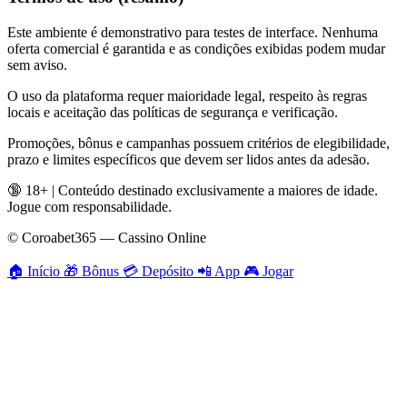
Este ambiente é demonstrativo para testes de interface. Nenhuma
oferta comercial é garantida e as condições exibidas podem mudar
sem aviso.
O uso da plataforma requer maioridade legal, respeito às regras
locais e aceitação das políticas de segurança e verificação.
Promoções, bônus e campanhas possuem critérios de elegibilidade,
prazo e limites específicos que devem ser lidos antes da adesão.
🔞 18+ | Conteúdo destinado exclusivamente a maiores de idade.
Jogue com responsabilidade.
© Coroabet365 — Cassino Online
🏠
Início
🎁
Bônus
💳
Depósito
📲
App
🎮
Jogar