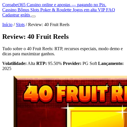
Coroabet365
Cassino online e apostas — pagando no Pix.
Cassino
Bônus
Slots
Poker & Roulette
Jogos em alta
VIP
FAQ
Cadastrar grátis
Início
/
Slots
/
Review: 40 Fruit Reels
Review: 40 Fruit Reels
Tudo sobre o 40 Fruit Reels: RTP, recursos especiais, modo demo e
dicas para maximizar ganhos.
Volatilidade:
Alta
RTP:
95.50%
Provider:
PG Soft
Lançamento:
2025