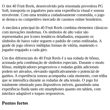
O slot 40 Fruit Reels, desenvolvido pela renomada provedora PG
Soft, transporta os jogadores para uma experiência visual e sonora
envolvente. Com uma temática cuidadosamente construída, o jogo
se destaca no competitivo mercado de cassinos online brasileiros.
A mecânica principal do 40 Fruit Reels combina elementos clássicos
com inovações modernas. Os símbolos de alto valor são
representados por ícones temáticos detalhados, enquanto os
símbolos de baixo valor seguem o padrão de cartas estilizadas. A
grade de jogo oferece múltiplas formas de vitória, mantendo o
jogador engajado a cada giro.
Um dos diferenciais do 40 Fruit Reels é a sua rodada de bônus,
acionada pela combinação de símbolos especiais. Durante o modo
bônus, multiplicadores progressivos e rodadas grátis adicionais
podem ser ativados, elevando significativamente o potencial de
ganhos. A experiência sonora acompanha cada momento, com trilha
que se intensifica durante as rodadas de alta tensão. O jogo foi
totalmente otimizado para dispositivos móveis, garantindo uma
experiência fluida tanto em smartphones quanto em tablets, com
interface adaptável e toques responsivos.
Pontos fortes