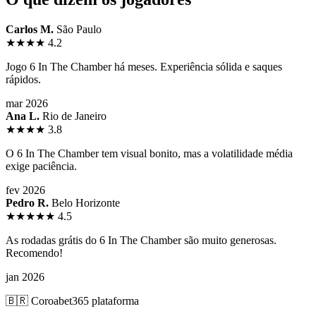
Carlos M.
São Paulo
★★★★
4.2
Jogo 6 In The Chamber há meses. Experiência sólida e saques
rápidos.
mar 2026
Ana L.
Rio de Janeiro
★★★★
3.8
O 6 In The Chamber tem visual bonito, mas a volatilidade média
exige paciência.
fev 2026
Pedro R.
Belo Horizonte
★★★★★
4.5
As rodadas grátis do 6 In The Chamber são muito generosas.
Recomendo!
jan 2026
🇧🇷 Coroabet365 plataforma