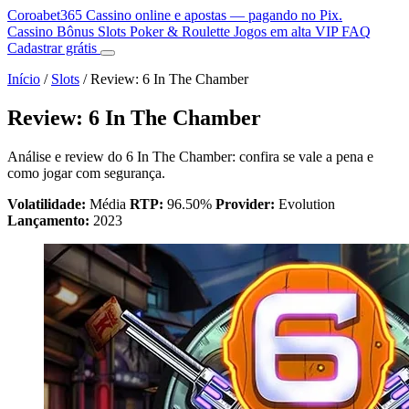
Coroabet365
Cassino online e apostas — pagando no Pix.
Cassino
Bônus
Slots
Poker & Roulette
Jogos em alta
VIP
FAQ
Cadastrar grátis
Início
/
Slots
/
Review: 6 In The Chamber
Review: 6 In The Chamber
Análise e review do 6 In The Chamber: confira se vale a pena e
como jogar com segurança.
Volatilidade:
Média
RTP:
96.50%
Provider:
Evolution
Lançamento:
2023