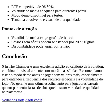
RTP competitivo de 96.50%.
Volatilidade média adequada para diferentes perfis.
Modo demo disponível para testes.
Temática envolvente e visual de alta qualidade.
Pontos de atenção
Volatilidade média exige gestão de banca.
Sessões sem bônus podem se estender por 20 a 50 giros.
Disponibilidade pode variar por região.
Conclusão
6 In The Chamber é uma excelente adição ao catálogo da Evolution,
combinando visual atraente com mecânicas sólidas. Recomendamos
testar o modo demo antes de jogar com valores reais, especialmente
para entender a frequência dos recursos especiais e a volatilidade do
jogo. No geral, é uma ótima escolha tanto para jogadores casuais
quanto para entusiastas de slots que buscam variedade e qualidade
na plataforma.
Voltar aos slots
Abrir conta