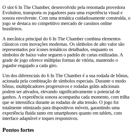
O slot 6 In The Chamber, desenvolvido pela renomada provedora
Evolution, transporta os jogadores para uma experiência visual e
sonora envolvente. Com uma temática cuidadosamente construída, o
jogo se destaca no competitivo mercado de cassinos online
brasileiros.
A mecânica principal do 6 In The Chamber combina elementos
clássicos com inovações modernas. Os símbolos de alto valor são
representados por ícones temáticos detalhados, enquanto os
símbolos de baixo valor seguem o padrão de cartas estilizadas. A
grade de jogo oferece múltiplas formas de vitória, mantendo o
jogador engajado a cada giro.
Um dos diferenciais do 6 In The Chamber é a sua rodada de bônus,
acionada pela combinação de símbolos especiais. Durante o modo
bônus, multiplicadores progressivos e rodadas grátis adicionais
podem ser ativados, elevando significativamente o potencial de
ganhos. A experiência sonora acompanha cada momento, com trilha
que se intensifica durante as rodadas de alta tensão. O jogo foi
totalmente otimizado para dispositivos móveis, garantindo uma
experiência fluida tanto em smartphones quanto em tablets, com
interface adaptável e toques responsivos.
Pontos fortes