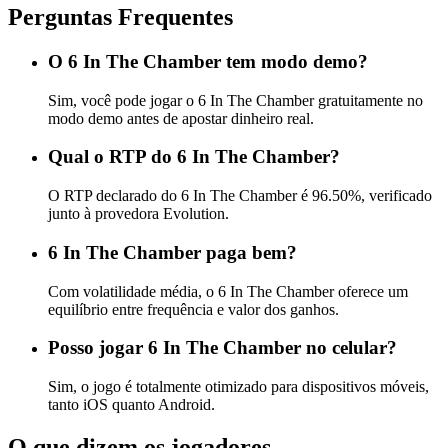
Perguntas Frequentes
O 6 In The Chamber tem modo demo?
Sim, você pode jogar o 6 In The Chamber gratuitamente no
modo demo antes de apostar dinheiro real.
Qual o RTP do 6 In The Chamber?
O RTP declarado do 6 In The Chamber é 96.50%, verificado
junto à provedora Evolution.
6 In The Chamber paga bem?
Com volatilidade média, o 6 In The Chamber oferece um
equilíbrio entre frequência e valor dos ganhos.
Posso jogar 6 In The Chamber no celular?
Sim, o jogo é totalmente otimizado para dispositivos móveis,
tanto iOS quanto Android.
O que dizem os jogadores