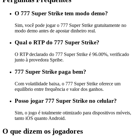
O 777 Super Strike tem modo demo?
Sim, você pode jogar o 777 Super Strike gratuitamente no
modo demo antes de apostar dinheiro real.
Qual o RTP do 777 Super Strike?
O RTP declarado do 777 Super Strike é 96.00%, verificado
junto à provedora Spribe.
777 Super Strike paga bem?
Com volatilidade baixa, o 777 Super Strike oferece um
equilíbrio entre frequência e valor dos ganhos.
Posso jogar 777 Super Strike no celular?
Sim, o jogo é totalmente otimizado para dispositivos móveis,
tanto iOS quanto Android.
O que dizem os jogadores