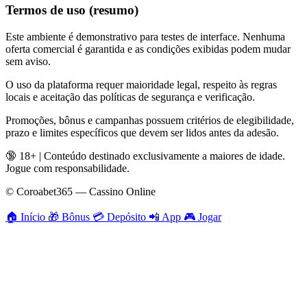
Termos de uso (resumo)
Este ambiente é demonstrativo para testes de interface. Nenhuma
oferta comercial é garantida e as condições exibidas podem mudar
sem aviso.
O uso da plataforma requer maioridade legal, respeito às regras
locais e aceitação das políticas de segurança e verificação.
Promoções, bônus e campanhas possuem critérios de elegibilidade,
prazo e limites específicos que devem ser lidos antes da adesão.
🔞 18+ | Conteúdo destinado exclusivamente a maiores de idade.
Jogue com responsabilidade.
© Coroabet365 — Cassino Online
🏠
Início
🎁
Bônus
💳
Depósito
📲
App
🎮
Jogar