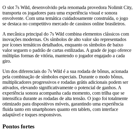
O slot 7s Wild, desenvolvido pela renomada provedora Nolimit City,
transporta os jogadores para uma experiência visual e sonora
envolvente. Com uma temática cuidadosamente construída, o jogo
se destaca no competitivo mercado de cassinos online brasileiros.
A mecânica principal do 7s Wild combina elementos clássicos com
inovações modernas. Os símbolos de alto valor são representados
por ícones temáticos detalhados, enquanto os símbolos de baixo
valor seguem o padrão de cartas estilizadas. A grade de jogo oferece
múltiplas formas de vitória, mantendo o jogador engajado a cada
giro.
Um dos diferenciais do 7s Wild é a sua rodada de bônus, acionada
pela combinação de símbolos especiais. Durante o modo bônus,
multiplicadores progressivos e rodadas grátis adicionais podem ser
ativados, elevando significativamente o potencial de ganhos. A
experiência sonora acompanha cada momento, com trilha que se
intensifica durante as rodadas de alta tensão. O jogo foi totalmente
otimizado para dispositivos móveis, garantindo uma experiência
fluida tanto em smartphones quanto em tablets, com interface
adaptável e toques responsivos.
Pontos fortes