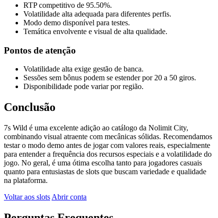
RTP competitivo de 95.50%.
Volatilidade alta adequada para diferentes perfis.
Modo demo disponível para testes.
Temática envolvente e visual de alta qualidade.
Pontos de atenção
Volatilidade alta exige gestão de banca.
Sessões sem bônus podem se estender por 20 a 50 giros.
Disponibilidade pode variar por região.
Conclusão
7s Wild é uma excelente adição ao catálogo da Nolimit City,
combinando visual atraente com mecânicas sólidas. Recomendamos
testar o modo demo antes de jogar com valores reais, especialmente
para entender a frequência dos recursos especiais e a volatilidade do
jogo. No geral, é uma ótima escolha tanto para jogadores casuais
quanto para entusiastas de slots que buscam variedade e qualidade
na plataforma.
Voltar aos slots
Abrir conta
Perguntas Frequentes