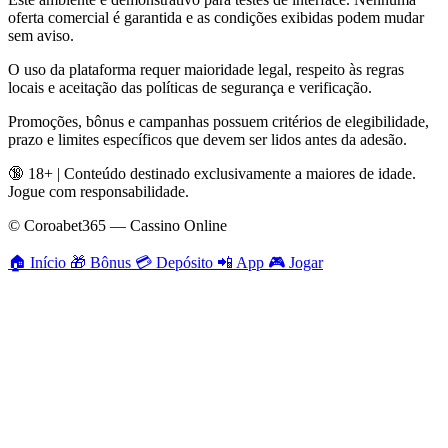
oferta comercial é garantida e as condições exibidas podem mudar
sem aviso.
O uso da plataforma requer maioridade legal, respeito às regras
locais e aceitação das políticas de segurança e verificação.
Promoções, bônus e campanhas possuem critérios de elegibilidade,
prazo e limites específicos que devem ser lidos antes da adesão.
🔞 18+ | Conteúdo destinado exclusivamente a maiores de idade.
Jogue com responsabilidade.
© Coroabet365 — Cassino Online
🏠
Início
🎁
Bônus
💳
Depósito
📲
App
🎮
Jogar