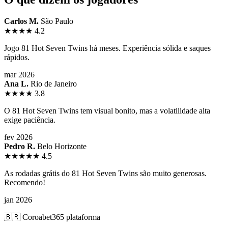
Carlos M.
São Paulo
★★★★
4.2
Jogo 81 Hot Seven Twins há meses. Experiência sólida e saques
rápidos.
mar 2026
Ana L.
Rio de Janeiro
★★★★
3.8
O 81 Hot Seven Twins tem visual bonito, mas a volatilidade alta
exige paciência.
fev 2026
Pedro R.
Belo Horizonte
★★★★★
4.5
As rodadas grátis do 81 Hot Seven Twins são muito generosas.
Recomendo!
jan 2026
🇧🇷 Coroabet365 plataforma