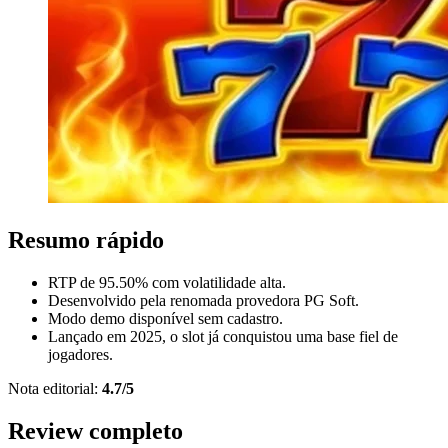
Resumo rápido
RTP de 95.50% com volatilidade alta.
Desenvolvido pela renomada provedora PG Soft.
Modo demo disponível sem cadastro.
Lançado em 2025, o slot já conquistou uma base fiel de
jogadores.
Nota editorial:
4.7/5
Review completo