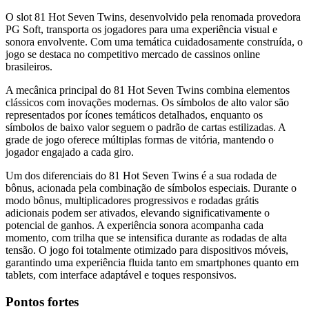
O slot 81 Hot Seven Twins, desenvolvido pela renomada provedora
PG Soft, transporta os jogadores para uma experiência visual e
sonora envolvente. Com uma temática cuidadosamente construída, o
jogo se destaca no competitivo mercado de cassinos online
brasileiros.
A mecânica principal do 81 Hot Seven Twins combina elementos
clássicos com inovações modernas. Os símbolos de alto valor são
representados por ícones temáticos detalhados, enquanto os
símbolos de baixo valor seguem o padrão de cartas estilizadas. A
grade de jogo oferece múltiplas formas de vitória, mantendo o
jogador engajado a cada giro.
Um dos diferenciais do 81 Hot Seven Twins é a sua rodada de
bônus, acionada pela combinação de símbolos especiais. Durante o
modo bônus, multiplicadores progressivos e rodadas grátis
adicionais podem ser ativados, elevando significativamente o
potencial de ganhos. A experiência sonora acompanha cada
momento, com trilha que se intensifica durante as rodadas de alta
tensão. O jogo foi totalmente otimizado para dispositivos móveis,
garantindo uma experiência fluida tanto em smartphones quanto em
tablets, com interface adaptável e toques responsivos.
Pontos fortes