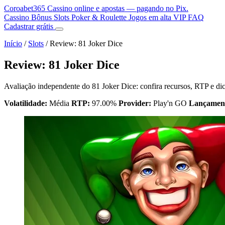
Coroabet365
Cassino online e apostas — pagando no Pix.
Cassino
Bônus
Slots
Poker & Roulette
Jogos em alta
VIP
FAQ
Cadastrar grátis
Início
/
Slots
/
Review: 81 Joker Dice
Review: 81 Joker Dice
Avaliação independente do 81 Joker Dice: confira recursos, RTP e dica
Volatilidade:
Média
RTP:
97.00%
Provider:
Play'n GO
Lançamen