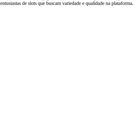
 entusiastas de slots que buscam variedade e qualidade na plataforma.