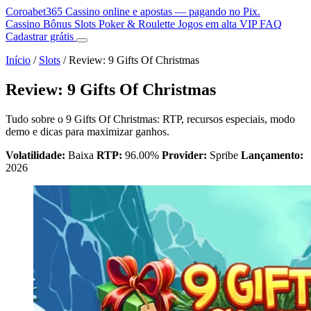
Coroabet365
Cassino online e apostas — pagando no Pix.
Cassino
Bônus
Slots
Poker & Roulette
Jogos em alta
VIP
FAQ
Cadastrar grátis
Início
/
Slots
/
Review: 9 Gifts Of Christmas
Review: 9 Gifts Of Christmas
Tudo sobre o 9 Gifts Of Christmas: RTP, recursos especiais, modo
demo e dicas para maximizar ganhos.
Volatilidade:
Baixa
RTP:
96.00%
Provider:
Spribe
Lançamento:
2026