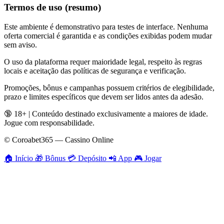
Termos de uso (resumo)
Este ambiente é demonstrativo para testes de interface. Nenhuma
oferta comercial é garantida e as condições exibidas podem mudar
sem aviso.
O uso da plataforma requer maioridade legal, respeito às regras
locais e aceitação das políticas de segurança e verificação.
Promoções, bônus e campanhas possuem critérios de elegibilidade,
prazo e limites específicos que devem ser lidos antes da adesão.
🔞 18+ | Conteúdo destinado exclusivamente a maiores de idade.
Jogue com responsabilidade.
© Coroabet365 — Cassino Online
🏠
Início
🎁
Bônus
💳
Depósito
📲
App
🎮
Jogar