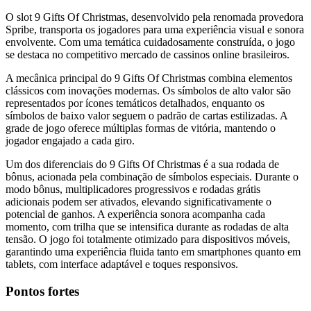
O slot 9 Gifts Of Christmas, desenvolvido pela renomada provedora
Spribe, transporta os jogadores para uma experiência visual e sonora
envolvente. Com uma temática cuidadosamente construída, o jogo
se destaca no competitivo mercado de cassinos online brasileiros.
A mecânica principal do 9 Gifts Of Christmas combina elementos
clássicos com inovações modernas. Os símbolos de alto valor são
representados por ícones temáticos detalhados, enquanto os
símbolos de baixo valor seguem o padrão de cartas estilizadas. A
grade de jogo oferece múltiplas formas de vitória, mantendo o
jogador engajado a cada giro.
Um dos diferenciais do 9 Gifts Of Christmas é a sua rodada de
bônus, acionada pela combinação de símbolos especiais. Durante o
modo bônus, multiplicadores progressivos e rodadas grátis
adicionais podem ser ativados, elevando significativamente o
potencial de ganhos. A experiência sonora acompanha cada
momento, com trilha que se intensifica durante as rodadas de alta
tensão. O jogo foi totalmente otimizado para dispositivos móveis,
garantindo uma experiência fluida tanto em smartphones quanto em
tablets, com interface adaptável e toques responsivos.
Pontos fortes