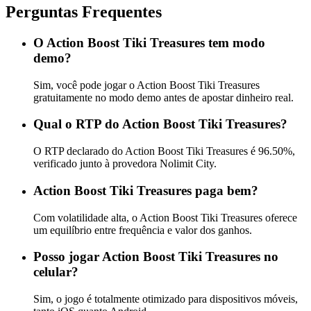
Perguntas Frequentes
O Action Boost Tiki Treasures tem modo
demo?
Sim, você pode jogar o Action Boost Tiki Treasures
gratuitamente no modo demo antes de apostar dinheiro real.
Qual o RTP do Action Boost Tiki Treasures?
O RTP declarado do Action Boost Tiki Treasures é 96.50%,
verificado junto à provedora Nolimit City.
Action Boost Tiki Treasures paga bem?
Com volatilidade alta, o Action Boost Tiki Treasures oferece
um equilíbrio entre frequência e valor dos ganhos.
Posso jogar Action Boost Tiki Treasures no
celular?
Sim, o jogo é totalmente otimizado para dispositivos móveis,