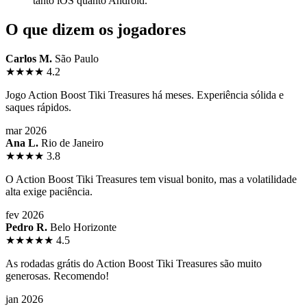
tanto iOS quanto Android.
O que dizem os jogadores
Carlos M.
São Paulo
★★★★
4.2
Jogo Action Boost Tiki Treasures há meses. Experiência sólida e
saques rápidos.
mar 2026
Ana L.
Rio de Janeiro
★★★★
3.8
O Action Boost Tiki Treasures tem visual bonito, mas a volatilidade
alta exige paciência.
fev 2026
Pedro R.
Belo Horizonte
★★★★★
4.5
As rodadas grátis do Action Boost Tiki Treasures são muito
generosas. Recomendo!
jan 2026