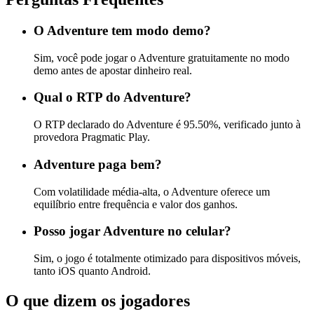
O Adventure tem modo demo?
Sim, você pode jogar o Adventure gratuitamente no modo
demo antes de apostar dinheiro real.
Qual o RTP do Adventure?
O RTP declarado do Adventure é 95.50%, verificado junto à
provedora Pragmatic Play.
Adventure paga bem?
Com volatilidade média-alta, o Adventure oferece um
equilíbrio entre frequência e valor dos ganhos.
Posso jogar Adventure no celular?
Sim, o jogo é totalmente otimizado para dispositivos móveis,
tanto iOS quanto Android.
O que dizem os jogadores