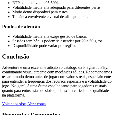
RTP competitivo de 95.50%.
Volatilidade média-alta adequada para diferentes perfis.
Modo demo disponível para testes.
Temática envolvente e visual de alta qualidade.
Pontos de atenção
Volatilidade média-alta exige gestão de banca.
Sessões sem bônus podem se estender por 20 a 50 giros.
Disponibilidade pode variar por região.
Conclusão
Adventure é uma excelente adição ao catálogo da Pragmatic Play,
combinando visual atraente com mecânicas sólidas. Recomendamos
testar o modo demo antes de jogar com valores reais, especialmente
para entender a frequência dos recursos especiais e a volatilidade do
jogo. No geral, é uma ótima escolha tanto para jogadores casuais
quanto para entusiastas de slots que buscam variedade e qualidade
na plataforma.
Voltar aos slots
Abrir conta
Perguntas Frequentes