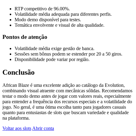
RTP competitivo de 96.00%.
Volatilidade média adequada para diferentes perfis.
Modo demo disponível para testes.
Temática envolvente e visual de alta qualidade.
Pontos de atenção
Volatilidade média exige gestão de banca.
Sessões sem bônus podem se estender por 20 a 50 giros.
Disponibilidade pode variar por região.
Conclusão
African Blaze é uma excelente adição ao catálogo da Evolution,
combinando visual atraente com mecânicas sólidas. Recomendamos
testar o modo demo antes de jogar com valores reais, especialmente
para entender a frequência dos recursos especiais e a volatilidade do
jogo. No geral, é uma ótima escolha tanto para jogadores casuais
quanto para entusiastas de slots que buscam variedade e qualidade
na plataforma.
Voltar aos slots
Abrir conta