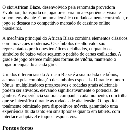
O slot African Blaze, desenvolvido pela renomada provedora
Evolution, transporta os jogadores para uma experiência visual e
sonora envolvente. Com uma temática cuidadosamente construída, o
jogo se destaca no competitivo mercado de cassinos online
brasileiros.
A mecânica principal do African Blaze combina elementos clássicos
com inovações modernas. Os símbolos de alto valor são
representados por ícones temáticos detalhados, enquanto os
símbolos de baixo valor seguem o padrão de cartas estilizadas. A
grade de jogo oferece múltiplas formas de vitória, mantendo o
jogador engajado a cada giro.
Um dos diferenciais do African Blaze é a sua rodada de bônus,
acionada pela combinação de símbolos especiais. Durante o modo
bônus, multiplicadores progressivos e rodadas grátis adicionais
podem ser ativados, elevando significativamente o potencial de
ganhos. A experiência sonora acompanha cada momento, com trilha
que se intensifica durante as rodadas de alta tensão. O jogo foi
totalmente otimizado para dispositivos móveis, garantindo uma
experiência fluida tanto em smartphones quanto em tablets, com
interface adaptável e toques responsivos.
Pontos fortes