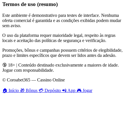
Termos de uso (resumo)
Este ambiente é demonstrativo para testes de interface. Nenhuma
oferta comercial é garantida e as condições exibidas podem mudar
sem aviso.
O uso da plataforma requer maioridade legal, respeito às regras
locais e aceitação das políticas de segurança e verificação.
Promoções, bônus e campanhas possuem critérios de elegibilidade,
prazo e limites específicos que devem ser lidos antes da adesão.
🔞 18+ | Conteúdo destinado exclusivamente a maiores de idade.
Jogue com responsabilidade.
© Coroabet365 — Cassino Online
🏠
Início
🎁
Bônus
💳
Depósito
📲
App
🎮
Jogar