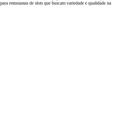
 para entusiastas de slots que buscam variedade e qualidade na