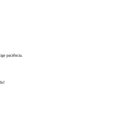
ige paciência.
do!