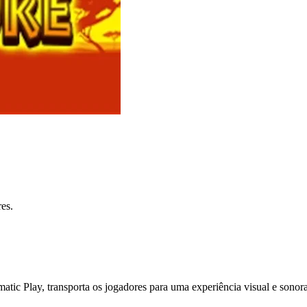
es.
atic Play, transporta os jogadores para uma experiência visual e sono