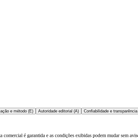
zação e método (E)
Autoridade editorial (A)
Confiabilidade e transparência
ta comercial é garantida e as condições exibidas podem mudar sem avis